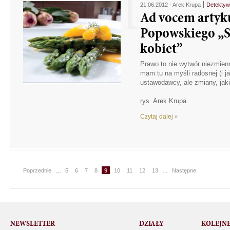
21.06.2012 -
Arek Krupa
Detektyw
Ad vocem artyk
Popowskiego „S
kobiet”
Prawo to nie wytwór niezmienny
mam tu na myśli radosnej (i j
ustawodawcy, ale zmiany, jaki
rys. Arek Krupa
Czytaj dalej
»
Poprzednie
…
5
6
7
8
9
10
11
12
13
…
Następne
NEWSLETTER
DZIAŁY
KOLEJN