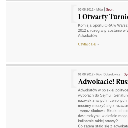
03.08.2012 -
Mida
Sport
I Otwarty Turn
Komisja Sportu ORA w Warszaw
2012 r. rozegrany zostanie w
Adwokatów.
Czytaj dalej
»
01.08.2012 -
Piotr Dobrołowicz
By
Adwokacie! Rusz
Adwokatów w polskiej polityc
wyborach do Sejmu i Senatu 
nazwisk znanych i cenionych 
musimy mierzyć się z rozcza
- wręcz śladowa. Skutki ich o
dwie rodzynki w cieście mogą
kulinarnie takiej strawy?
Co zatem stało się z adwokat