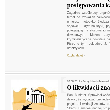
postępowania k
Zagadnie współpracy organó
temat do rozważań naukowych
ujmując, metodykę śledczą
sądowej i kryminalistyki, p
polegającej na stosowaniu 
dowodowych. Można zary
kryminalistyczna powstała 
Pisze o tym dokładnie J. T
detektywów”.
Czytaj dalej
»
07.08.2012 -
Jerzy Marcin Majewsk
O likwidacji z
Pan Minister Sprawiedliwoś
dziwić, że wydawać pieniędzy 
projektu likwidacji znaków o
Skarbu Państwa inaczej niż p