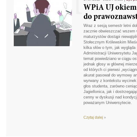
WPiA UJ okiem 
do prawoznawst
Wraz z sesją semestr letni dob
zacznie obwieszczać wszem 
maturzystów dostąpi niewątpl
Stołecznym Królewskim Mieśc
kilka słów o tym, jak wygląda
Administracji Uniwersytetu Jag
temat powiedziano w ciągu os
jednak głosy w głównej mierze
od których ci pierwsi „wyciągn
akurat pasował do wymowy art
wyrwany z kontekstu wycinek 
głos studenta, zarówno cenią
Jagiellonica, jak i dostrzeg
cenny w dyskusji nad kondycj
poważanym Uniwersytecie.
Czytaj dalej
»