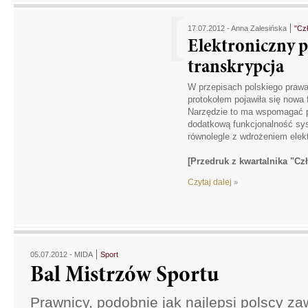
17.07.2012 -
Anna Zalesińska
"Cz
Elektroniczny p
transkrypcja
W przepisach polskiego praw
protokołem pojawiła się nowa f
Narzędzie to ma wspomagać p
dodatkową funkcjonalność sys
równolegle z wdrożeniem elekt
[Przedruk z kwartalnika "Cz
Czytaj dalej
»
05.07.2012 -
MIDA
Sport
Bal Mistrzów Sportu
Prawnicy, podobnie jak najlepsi polscy za