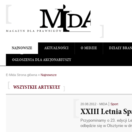
NAJNOWSZE
AKTUALNOŚCI
O MIDZIE
DZIAŁY BRA
OGŁOSZENIA DLA AKCJONARIUSZY
E-Mida Strona główna
»
Najnowsze
WSZYSTKIE ARTYKUŁY
20.08.2012 -
MIDA
Sport
XXIII Letnia S
Przypominamy o 23. edycji Le
odbędzie się w Olsztynie w dn