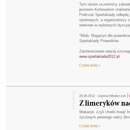
Tym razem uczestnicy zakwat
jeziorem Kortowskim malowni
Podczas Spartakiady odbędą 
sportowych, a organizatorzy za
wiekowe w wybranych dyscypl
"Mida. Magazyn dla prawnikow
Spartakiady Prawników.
Zainteresowani więcej szczeg
www.spartakiada2012.pl
Czytaj dalej
»
20.08.2012 -
Joanna Włodarczyk
Z limeryków n
Wakacje, czyli chwilo trwaj! 
życiowym pewnego radcy (lim
Czytaj dalej
»