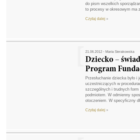
do pism wszelkich sporządzan
to procesy w okresowym ma z
Czytaj dalej
»
21.06.2012 -
Maria Sierakowska
Dziecko – świad
Program Fundacj
Przesłuchanie dziecka było i j
uczestniczących w procedurac
szczególnych i trudnych form
podmiotem. W odmienny sposó
otoczeniem. W specyficzny dla
Czytaj dalej
»