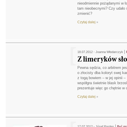
nieodmiennie pożądanymi w ław
tam nieobecnymi? Czy udało si
zmienić?
Czytaj dalej
»
18.07.2012 -
Joanna Włodarczyk
Z limeryków sł
Pewna sędzia, co arbitrem jest
o złocisty dba koloryt swej kar
z togą bowiem – w jej opinii –
współgra świetnie blask brzos
prezentuje więc go chętnie w 
Czytaj dalej
»
17.07.2012 -
Józef Pordes
Być pr