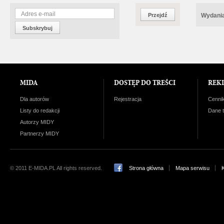
Przejdź
Wydania
Subskrybuj
MIDA
DOSTĘP DO TREŚCI
REK
Dla autorów
Rejestracja
Cenni
Listy do redakcji
Dane 
Autorzy MIDY
Partnerzy MIDY
© 2011 E-MIDA.PL All rights reserved.
Strona główna
Mapa serwisu