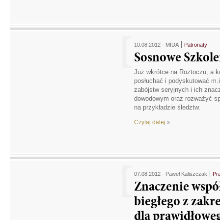
10.08.2012 -
MIDA
Patronaty
Sosnowe Szkole
Już wkrótce na Roztoczu, a k
posłuchać i podyskutować m.i
zabójstw seryjnych i ich zna
dowodowym oraz rozważyć spo
na przykładzie śledztw.
Czytaj dalej
»
07.08.2012 -
Paweł Kaliszczak
Pr
Znaczenie współ
biegłego z zak
dla prawidłowe