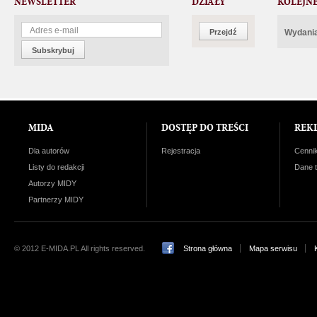
NEWSLETTER
DZIAŁY
KOLEJN
Przejdź
Wydania
Subskrybuj
MIDA
DOSTĘP DO TREŚCI
REK
Dla autorów
Rejestracja
Cenni
Listy do redakcji
Dane 
Autorzy MIDY
Partnerzy MIDY
© 2012 E-MIDA.PL All rights reserved.
Strona główna
Mapa serwisu