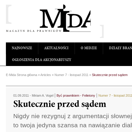
NAJNOWSZE
AKTUALNOŚCI
O MIDZIE
DZIAŁY BRA
OGŁOSZENIA DLA AKCJONARIUSZY
E-Mida Strona główna
»
Articles
»
Numer 7 - listopad 2011
»
Skutecznie przed sądem
01.09.2011 -
Miriam A. Vogel
Być prawnikiem - Felietony
Numer 7 - listopad 201
Skutecznie przed sądem
Nigdy nie rezygnuj z argumentacji słownej
to twoja jedyna szansa na nawiązanie dia