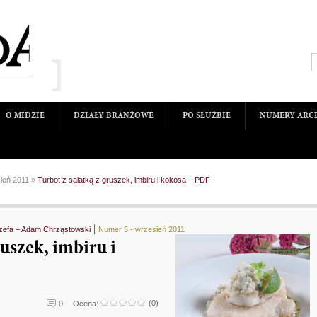
O MIDZIE
DZIAŁY BRANŻOWE
PO SŁUŻBIE
NUMERY ARC
ień 2011
»
Turbot z sałatką z gruszek, imbiru i kokosa – PDF
zefa – Adam Chrząstowski
Numer 5 - wrzesień 2011
ruszek, imbiru i
(0)
0
Ocena: