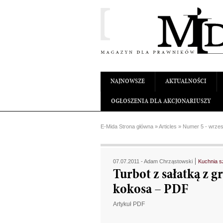
NAJNOWSZE
AKTUALNOŚCI
OGŁOSZENIA DLA AKCJONARIUSZY
E-Mida Strona główna
»
Articles
»
Numer 5 - wrzes
07.07.2011 -
Adam Chrząstowski
Kuchnia s
Turbot z sałatką z g
kokosa – PDF
Artykuł PDF