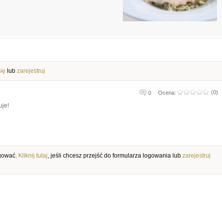
się
lub
zarejestruj
(0)
0
Ocena:
uje!
ogować.
Kliknij tutaj
, jeśli chcesz przejść do formularza logowania lub
zarejestruj