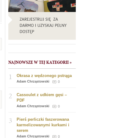
NAJNOWSZE W TEJ KATEGORII »
1
Okrasa z wędzonego pstrąga
Adam Chrząstowski
0
2
Cassoulet z udkiem gęsi –
PDF
Adam Chrząstowski
0
3
Pierś perliczki faszerowana
karmelizowanymi kurkami i
serem
Adam Chrząstowski
0