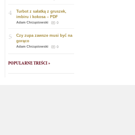
4
Turbot z sałatką z gruszek,
imbiru i kokosa – PDF
Adam Chrząstowski
0
5
Czy zupa zawsze musi być na
gorąco
Adam Chrząstowski
0
POPULARNE TREŚCI »