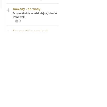
4
Dowody - do wody
Dorota Gulińska Aleksiejuk, Marcin
Popowski
2
5
Sporny zbieg egzekucji
sądowych
Jarosław Świeczkowski
0
POPULARNE TREŚCI »