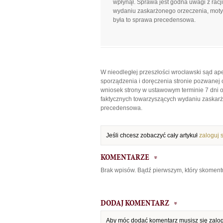
wpłynął. Sprawa jest godna uwagi z racj
wydaniu zaskarżonego orzeczenia, motywó
była to sprawa precedensowa.
W nieodległej przeszłości wrocławski sąd a
sporządzenia i doręczenia stronie pozwanej 
wniosek strony w ustawowym terminie 7 dni o
faktycznych towarzyszących wydaniu zaskarżo
precedensowa.
Jeśli chcesz zobaczyć cały artykuł
zaloguj 
KOMENTARZE
Brak wpisów. Bądź pierwszym, który skoment
DODAJ KOMENTARZ
Aby móc dodać komentarz musisz się zal