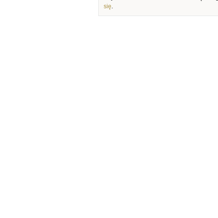
się
.
NEWSLETTER
Subskrybuj