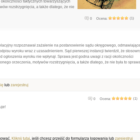
i okoliczności faktycznych towarzyszących
w rozstrzygnięcia, a także dlatego, że nie
(1)
0
Ocena:
pelacyjny rozpoznawał zażalenie na postanowienie sądu okręgowego, odmawiając
odpisu wyroku wraz z uzasadnieniem. Sąd pierwszej instancji twierdził, że stosown
d ogłoszenia wyroku nie wpłynął. Sprawa jest godna uwagi z racji okoliczności
nego orzeczenia, motywów rozstrzygnięcia, a także dlatego, że nie była to spraw
się
lub
zarejestruj
(1)
0
Ocena:
uje!
ogować.
Kliknij tutaj
, jeśli chcesz przejść do formularza logowania lub
zarejestruj