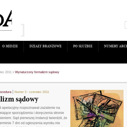
O MIDZIE
DZIAŁY BRANŻOWE
PO SŁUŻBIE
NUMERY ARC
iec 2011
»
Wynaturzony formalizm sądowy
ocedura
Numer 3 - czerwiec 2011
lizm sądowy
ąd apelacyjny rozpoznawał zażalenie na
ające sporządzenia i doręczenia stronie
niem. Sąd pierwszej instancji twierdził, że
rminie 7 dni od ogłoszenia wyroku nie