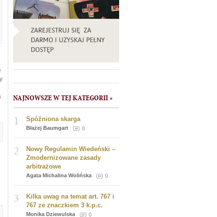
e
y
a
NAJNOWSZE W TEJ KATEGORII »
1
Spóźniona skarga
Błażej Baumgart
0
2
Nowy Regulamin Wiedeński –
Zmodernizowane zasady
arbitrażowe
Agata Michalina Wolińska
0
3
Kilka uwag na temat art. 767 i
767 ze znaczkiem 3 k.p.c.
Monika Dziewulska
0