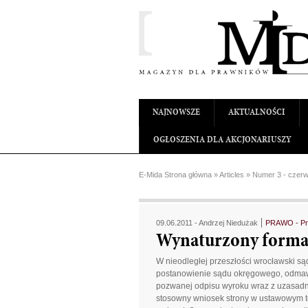
NAJNOWSZE
AKTUALNOŚCI
OGŁOSZENIA DLA AKCJONARIUSZY
E-Mida Strona główna
»
Articles
»
Numer 3 - czerw
09.06.2011 -
Andrzej Niedużak
PRAWO - Pr
Wynaturzony forma
W nieodległej przeszłości wrocławski s
postanowienie sądu okręgowego, odmawi
pozwanej odpisu wyroku wraz z uzasadnie
stosowny wniosek strony w ustawowym te