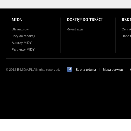
MIDA
DOSTĘP DO TREŚCI
REK
Dla autorów
Rejestracja
Cenni
Listy do redakcji
Dane 
Autorzy MIDY
Partnerzy MIDY
© 2012 E-MIDA.PL All rights reserved.
Strona główna
Mapa serwisu