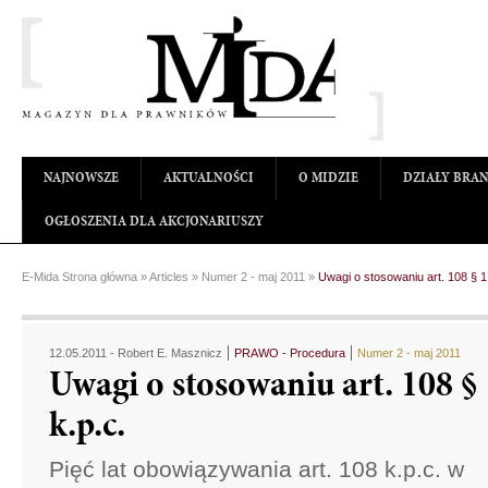
NAJNOWSZE
AKTUALNOŚCI
O MIDZIE
DZIAŁY BRA
OGŁOSZENIA DLA AKCJONARIUSZY
E-Mida Strona główna
»
Articles
»
Numer 2 - maj 2011
»
Uwagi o stosowaniu art. 108 § 1 
12.05.2011 -
Robert E. Masznicz
PRAWO - Procedura
Numer 2 - maj 2011
Uwagi o stosowaniu art. 108 §
k.p.c.
Pięć lat obowiązywania art. 108 k.p.c. w