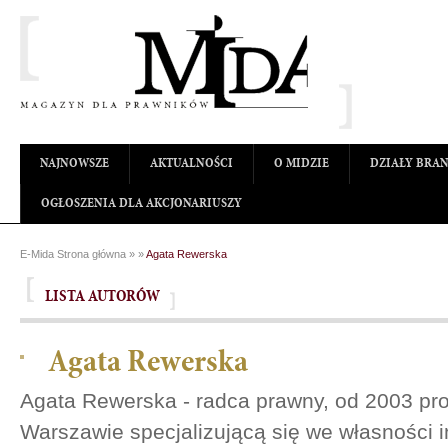
NAJNOWSZE
AKTUALNOŚCI
O MIDZIE
DZIAŁY BRA
OGŁOSZENIA DLA AKCJONARIUSZY
E-Mida Strona główna
»
»
Agata Rewerska
LISTA AUTORÓW
Agata Rewerska
Agata Rewerska - radca prawny, od 2003 pr
Warszawie specjalizującą się we własności in