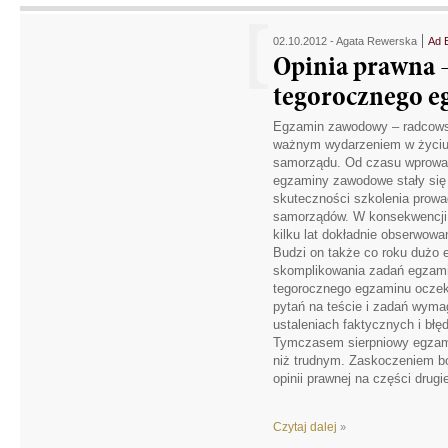
02.10.2012 -
Agata Rewerska
Ad 
Opinia prawna 
tegorocznego e
Egzamin zawodowy – radcowski
ważnym wydarzeniem w życiu 
samorządu. Od czasu wprowad
egzaminy zawodowe stały si
skuteczności szkolenia prowa
samorządów. W konsekwencji
kilku lat dokładnie obserwow
Budzi on także co roku dużo e
skomplikowania zadań egzami
tegorocznego egzaminu oczek
pytań na teście i zadań wyma
ustaleniach faktycznych i bł
Tymczasem sierpniowy egzami
niż trudnym. Zaskoczeniem b
opinii prawnej na części dru
Czytaj dalej
»