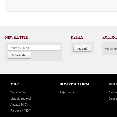
NEWSLETTER
DZIAŁY
KOLEJN
Przejdź
Wydania
Subskrybuj
MIDA
DOSTĘP DO TREŚCI
REK
Dla autorów
Rejestracja
Cenni
Listy do redakcji
Dane 
Autorzy MIDY
Partnerzy MIDY