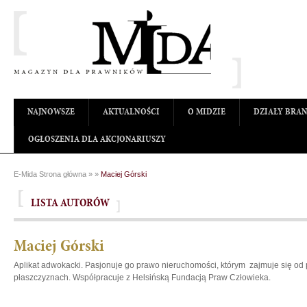
NAJNOWSZE
AKTUALNOŚCI
O MIDZIE
DZIAŁY BRA
OGŁOSZENIA DLA AKCJONARIUSZY
E-Mida Strona główna
»
»
Maciej Górski
LISTA AUTORÓW
Maciej Górski
Aplikat adwokacki. Pasjonuje go prawo nieruchomości, którym zajmuje się od p
płaszczyznach. Współpracuje z Helsińską Fundacją Praw Człowieka.