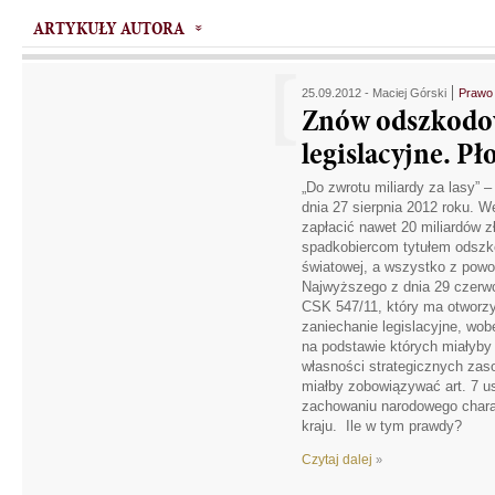
ARTYKUŁY AUTORA
25.09.2012 -
Maciej Górski
Prawo 
Znów odszkodow
legislacyjne. Pło
„Do zwrotu miliardy za lasy” 
dnia 27 sierpnia 2012 roku. 
zapłacić nawet 20 miliardów z
spadkobiercom tytułem odszko
światowej, a wszystko z pow
Najwyższego z dnia 29 czerwc
CSK 547/11, który ma otworz
zaniechanie legislacyjne, wob
na podstawie których miałyby
własności strategicznych zas
miałby zobowiązywać art. 7 us
zachowaniu narodowego chara
kraju. Ile w tym prawdy?
Czytaj dalej
»