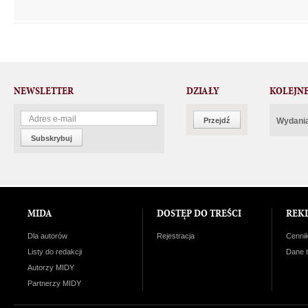
NEWSLETTER
DZIAŁY
KOLEJN
Przejdź
Wydania
Subskrybuj
MIDA
DOSTĘP DO TREŚCI
REK
Dla autorów
Rejestracja
Cenni
Listy do redakcji
Dane 
Autorzy MIDY
Partnerzy MIDY