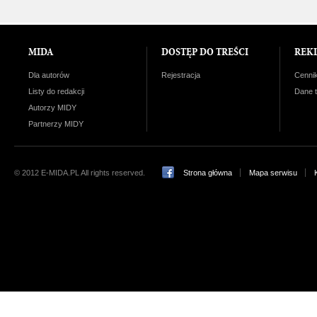
MIDA
DOSTĘP DO TREŚCI
REK
Dla autorów
Rejestracja
Cenni
Listy do redakcji
Dane 
Autorzy MIDY
Partnerzy MIDY
© 2012 E-MIDA.PL All rights reserved.
Strona główna
Mapa serwisu