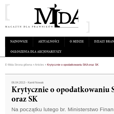
NAJNOWSZE
AKTUALNOŚCI
O MIDZIE
DZIAŁY BRA
OGŁOSZENIA DLA AKCJONARIUSZY
E-Mida Strona główna
»
Articles
»
Krytycznie o opodatkowaniu SKA oraz SK
06.04.2013 -
Kamil Nowak
Krytycznie o opodatkowaniu
oraz SK
Na początku lutego br. Ministerstwo Fina