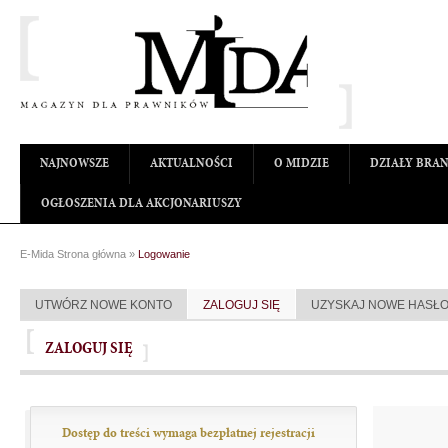
NAJNOWSZE
AKTUALNOŚCI
O MIDZIE
DZIAŁY BRA
OGŁOSZENIA DLA AKCJONARIUSZY
E-Mida Strona główna
»
Logowanie
UTWÓRZ NOWE KONTO
ZALOGUJ SIĘ
UZYSKAJ NOWE HASŁ
ZALOGUJ SIĘ
Dostęp do treści wymaga bezpłatnej rejestracji