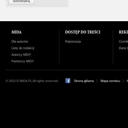
Subskrybuj
MIDA
DOSTĘP DO TREŚCI
REK
Dla autorów
Rejestracja
Cenni
Listy do redakcji
Dane 
Autorzy MIDY
Partnerzy MIDY
© 2012 E-MIDA.PL All rights reserved.
Strona główna
Mapa serwisu