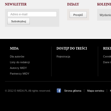
NEWSLETTER
DZIAŁY
KOLEJN
Przejdź
Wydania
Subskrybuj
MIDA
DOSTĘP DO TREŚCI
REK
Dla autorów
Rejestracja
Cenni
Listy do redakcji
Dane 
Autorzy MIDY
Partnerzy MIDY
© 2012 E-MIDA.PL All rights reserved.
Strona główna
Mapa serwisu