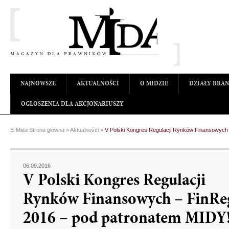
NAJNOWSZE
AKTUALNOŚCI
O MIDZIE
DZIAŁY BRA
OGŁOSZENIA DLA AKCJONARIUSZY
E-Mida Strona główna
»
Aktualności
»
V Polski Kongres Regulacji Rynków Finansowych
06.09.2016
V Polski Kongres Regulacji
Rynków Finansowych – FinRe
2016 – pod patronatem MIDY