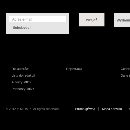
NEWSLETTER
DZIAŁY
KOLEJ
Przejdź
Wydania
Subskrybuj
MIDA
DOSTĘP DO TREŚCI
REK
Dla autorów
Rejestracja
Cenni
Listy do redakcji
Dane 
Autorzy MIDY
Partnerzy MIDY
© 2012 E-MIDA.PL All rights reserved.
Strona główna
Mapa serwisu