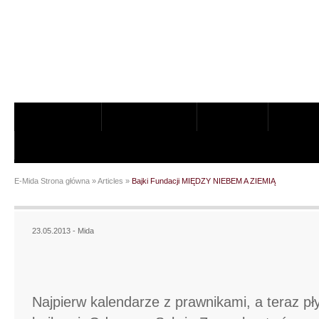
NAJNOWSZE
AKTUALNOŚCI
O MIDZIE
DZIAŁY
OGŁOSZENIA DLA AKCJONARIUSZY
E-Mida Strona główna
»
Articles
»
Bajki Fundacji MIĘDZY NIEBEM A ZIEMIĄ
23.05.2013 -
Mida
Bajki Fundacji MIĘDZY
NIEBEM A ZIEMIĄ
Najpierw kalendarze z prawnikami, a teraz pł