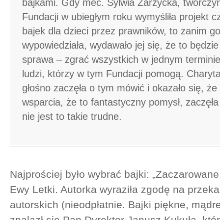
bajkami. Gdy mec. Sylwia Zarzycka, twórczyn
Fundacji w ubiegłym roku wymyśliła projekt c
bajek dla dzieci przez prawników, to zanim go
wypowiedziała, wydawało jej się, że to będz
sprawa – zgrać wszystkich w jednym terminie
ludzi, którzy w tym Fundacji pomogą. Charyta
głośno zaczęła o tym mówić i okazało się, że 
wsparcia, że to fantastyczny pomysł, zaczęła 
nie jest to takie trudne.
Najprościej było wybrać bajki: „Zaczarowane 
Ewy Letki. Autorka wyraziła zgodę na przek
autorskich (nieodpłatnie. Bajki piękne, mąd
znalazł się Pan Dyrektor Janusz Kukuła, któ